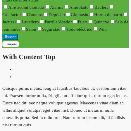
Otras características
Aire acondicionado
Alarma
Amoblado
Baulera
Calefactor
Cámaras
Depósito
Gimnasio
Horno de barro
Jacuzzi
Lavadero
Parrilla/Asador
Pileta
Quincho
Sala de
reuniones
Salón
Seguridad
Todo eléctrico
WiFi
Buscar
Limpiar
With Content Top
Quisque purus metus, feugiat faucibus faucibus ut, vestibulum vitae
mi. Praesent tortor nulla, fringilla ut efficitur quis, rutrum eget lectus.
Fusce nec dui nec neque volutpat egestas. Maecenas vitae diam ac
tellus aliquet volutpat eget vitae nisl. Donec ut metus in nulla
convallis porta. Sed in odio orci. Nam rutrum ipsum elit, id facilisis
nisi rutrum quis.