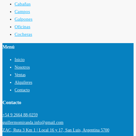
Cabañas
Campos
Galpones
Oficinas
Cocheras
Menú
Inicio
Nosotros
Ventas
Alquileres
Contacto
Contacto
+54 9 2664 88-0259
guillermomiranda.info@gmail.com
ZAC, Ruta 3 Km 1 | Local 16 y 17, San Luis, Argentina 5700