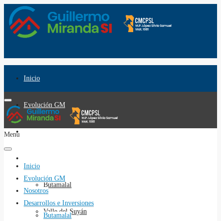
Inicio
Evolución GM
Nosotros
Menu
Desarrollos e Inversiones
Inicio
Evolución GM
Butamalal
Nosotros
Desarrollos e Inversiones
Valle del Suyán
Butamalal