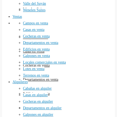
Valle del Suyán
Wenelen Suites
Wenelen Suites
Ventas
Ventas
Campos en venta
Casas en venta
Cocheras en venta
Campos en venta
Departamentos en venta
Edificios en venta
Casas en venta
Galpones en venta
Locales comerciales en venta
Cocheras en venta
Lotes en venta
Terrenos en venta
Departamentos en venta
Alquileres
Cabañas en alquiler
Edificios en venta
Casas en alquiler
Cocheras en alquiler
Galpones en venta
Departamentos en alquiler
Galpones en alquiler