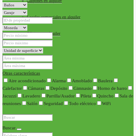
Galpones en alquiler
Locales comerciales en alquiler
Oficinas en alquiler
Requisitos
Contacto
Otras características
Aire acondicionado
Alarma
Amoblado
Baulera
Calefactor
Cámaras
Depósito
Gimnasio
Horno de barro
Jacuzzi
Lavadero
Parrilla/Asador
Pileta
Quincho
Sala de
reuniones
Salón
Seguridad
Todo eléctrico
WiFi
Buscar