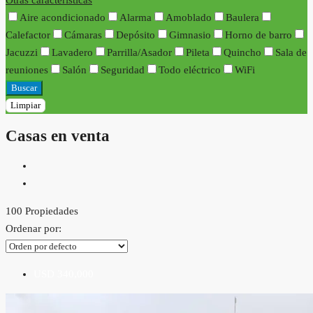
Otras características
Aire acondicionado
Alarma
Amoblado
Baulera
Calefactor
Cámaras
Depósito
Gimnasio
Horno de barro
Jacuzzi
Lavadero
Parrilla/Asador
Pileta
Quincho
Sala de
reuniones
Salón
Seguridad
Todo eléctrico
WiFi
Buscar
Limpiar
Casas en venta
100 Propiedades
Ordenar por:
USD 340,000