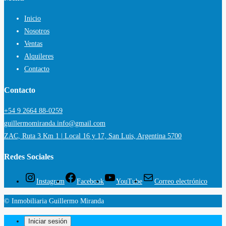
Inicio
Nosotros
Ventas
Alquileres
Contacto
Contacto
+54 9 2664 88-0259
guillermomiranda.info@gmail.com
ZAC, Ruta 3 Km 1 | Local 16 y 17, San Luis, Argentina 5700
Redes Sociales
Instagram
Facebook
YouTube
Correo electrónico
© Inmobiliaria Guillermo Miranda
Iniciar sesión