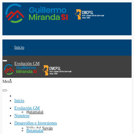
Inicio
Evolución GM
Nosotros
Menu
Desarrollos e Inversiones
Inicio
Evolución GM
Butamalal
Nosotros
Desarrollos e Inversiones
Valle del Suyán
Butamalal