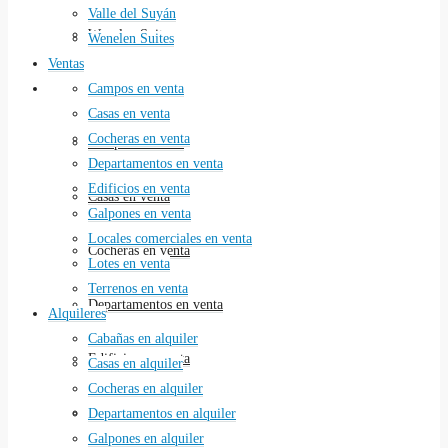
Valle del Suyán
Wenelen Suites
Wenelen Suites
Ventas
Ventas
Campos en venta
Casas en venta
Cocheras en venta
Campos en venta
Departamentos en venta
Edificios en venta
Casas en venta
Galpones en venta
Locales comerciales en venta
Cocheras en venta
Lotes en venta
Terrenos en venta
Departamentos en venta
Alquileres
Cabañas en alquiler
Edificios en venta
Casas en alquiler
Cocheras en alquiler
Galpones en venta
Departamentos en alquiler
Galpones en alquiler