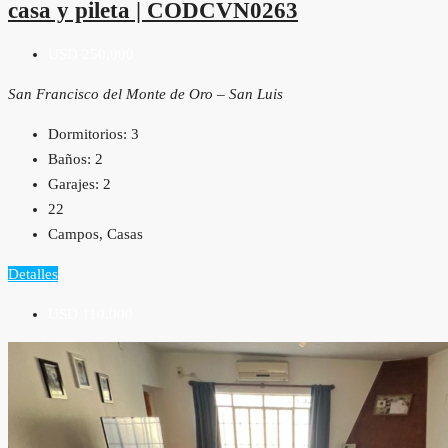
casa y pileta | CODCVN0263
USD 250,000
San Francisco del Monte de Oro – San Luis
Dormitorios:
3
Baños:
2
Garajes:
2
22
Campos, Casas
Detalles
USD 110,000