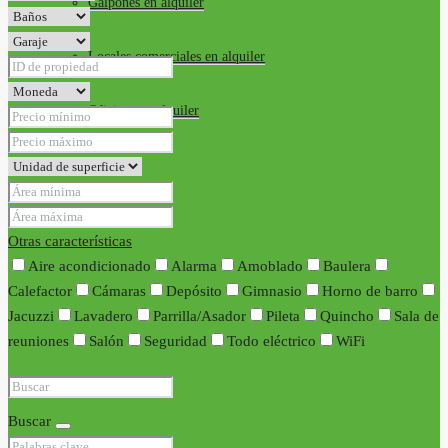
Galpones en alquiler
Locales comerciales en alquiler
Oficinas en alquiler
Requisitos
Contacto
Otras características
Aire acondicionado
Alarma
Amoblado
Baulera
Calefactor
Cámaras
Depósito
Gimnasio
Horno de barro
Jacuzzi
Lavadero
Parrilla/Asador
Pileta
Quincho
Sala de
reuniones
Salón
Seguridad
Todo eléctrico
WiFi
Buscar