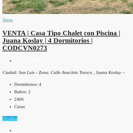
Venta
VENTA | Casa Tipo Chalet con Piscina |
Juana Koslay | 4 Dormitorios |
CODCVN0273
USD 280,000
Ciudad: San Luis - Zona: Calle Anacleto Toesca , Juana Koslay –
Dormitorios:
4
Baños:
2
2466
Casas
Detalles
USD 90,000