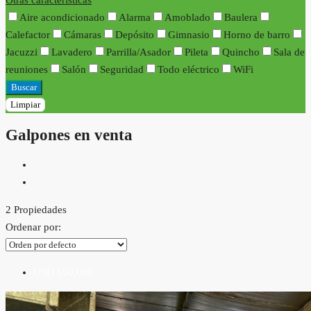
Otras características
Aire acondicionado
Alarma
Amoblado
Baulera
Calefactor
Cámaras
Depósito
Gimnasio
Horno de barro
Jacuzzi
Lavadero
Parrilla/Asador
Pileta
Quincho
Sala de
reuniones
Salón
Seguridad
Todo eléctrico
WiFi
Buscar
Limpiar
Galpones en venta
2 Propiedades
Ordenar por:
USD 550,000