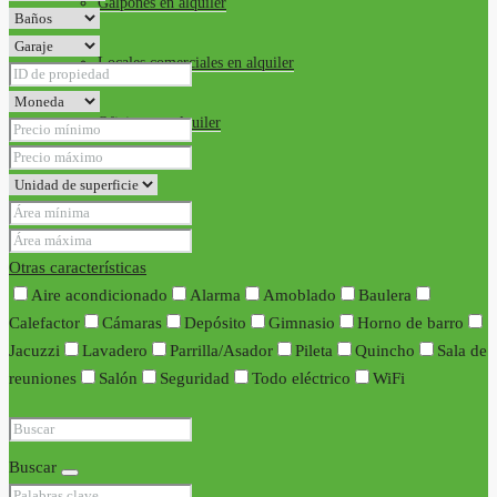
Galpones en alquiler
Locales comerciales en alquiler
Oficinas en alquiler
Requisitos
Contacto
Otras características
Aire acondicionado
Alarma
Amoblado
Baulera
Calefactor
Cámaras
Depósito
Gimnasio
Horno de barro
Jacuzzi
Lavadero
Parrilla/Asador
Pileta
Quincho
Sala de
reuniones
Salón
Seguridad
Todo eléctrico
WiFi
Buscar