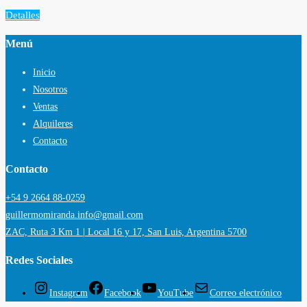
Detalles
Menú
Inicio
Nosotros
Ventas
Alquileres
Contacto
Contacto
+54 9 2664 88-0259
guillermomiranda.info@gmail.com
ZAC, Ruta 3 Km 1 | Local 16 y 17, San Luis, Argentina 5700
Redes Sociales
Instagram
Facebook
YouTube
Correo electrónico