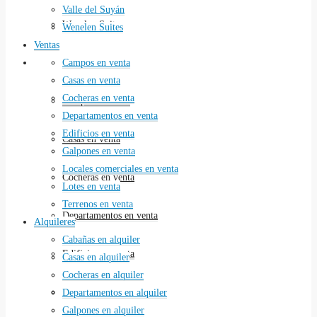
Valle del Suyán
Wenelen Suites
Wenelen Suites
Ventas
Ventas
Campos en venta
Casas en venta
Cocheras en venta
Campos en venta
Departamentos en venta
Edificios en venta
Casas en venta
Galpones en venta
Locales comerciales en venta
Cocheras en venta
Lotes en venta
Terrenos en venta
Departamentos en venta
Alquileres
Cabañas en alquiler
Edificios en venta
Casas en alquiler
Cocheras en alquiler
Galpones en venta
Departamentos en alquiler
Galpones en alquiler