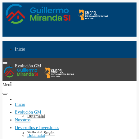
Inicio
Evolución GM
Nosotros
Menu
Desarrollos e Inversiones
Inicio
Evolución GM
Butamalal
Nosotros
Desarrollos e Inversiones
Valle del Suyán
Butamalal