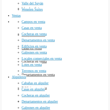
Valle del Suyán
Wenelen Suites
Wenelen Suites
Ventas
Ventas
Campos en venta
Casas en venta
Cocheras en venta
Campos en venta
Departamentos en venta
Edificios en venta
Casas en venta
Galpones en venta
Locales comerciales en venta
Cocheras en venta
Lotes en venta
Terrenos en venta
Departamentos en venta
Alquileres
Cabañas en alquiler
Edificios en venta
Casas en alquiler
Cocheras en alquiler
Galpones en venta
Departamentos en alquiler
Galpones en alquiler