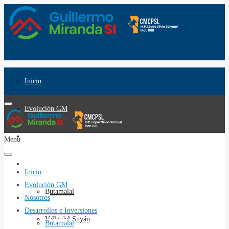
Inicio
Evolución GM
Nosotros
Menu
Desarrollos e Inversiones
Inicio
Evolución GM
Butamalal
Nosotros
Desarrollos e Inversiones
Valle del Suyán
Butamalal