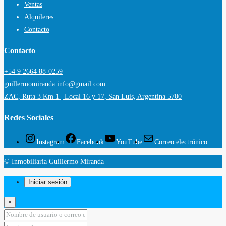
Ventas
Alquileres
Contacto
Contacto
+54 9 2664 88-0259
guillermomiranda.info@gmail.com
ZAC, Ruta 3 Km 1 | Local 16 y 17, San Luis, Argentina 5700
Redes Sociales
Instagram
Facebook
YouTube
Correo electrónico
© Inmobiliaria Guillermo Miranda
Iniciar sesión
×