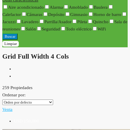
Otras características
Aire acondicionado
Alarma
Amoblado
Baulera
Calefactor
Cámaras
Depósito
Gimnasio
Horno de barro
Jacuzzi
Lavadero
Parrilla/Asador
Pileta
Quincho
Sala de
reuniones
Salón
Seguridad
Todo eléctrico
WiFi
Buscar
Limpiar
Grid Full Width 4 Cols
259 Propiedades
Ordenar por:
Venta
USD 150,000