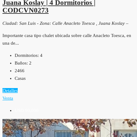
Juana Koslay | 4 Dormitorios |
CODCVN0273
Ciudad: San Luis - Zona: Calle Anacleto Toesca , Juana Koslay –
Importante casa tipo chalet ubicada sobre calle Anacleto Toesca, en
una de...
Dormitorios:
4
Baños:
2
2466
Casas
Detalles
Venta
USD 90,000