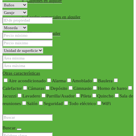
Galpones en alquiler
Locales comerciales en alquiler
Oficinas en alquiler
Requisitos
Contacto
Otras características
Aire acondicionado
Alarma
Amoblado
Baulera
Calefactor
Cámaras
Depósito
Gimnasio
Horno de barro
Jacuzzi
Lavadero
Parrilla/Asador
Pileta
Quincho
Sala de
reuniones
Salón
Seguridad
Todo eléctrico
WiFi
Buscar