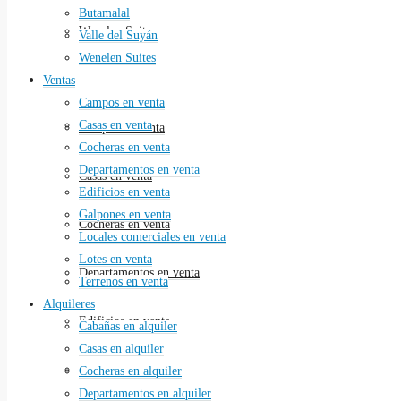
Butamalal
Wenelen Suites
Valle del Suyán
Wenelen Suites
Ventas
Ventas
Campos en venta
Casas en venta
Campos en venta
Cocheras en venta
Departamentos en venta
Casas en venta
Edificios en venta
Galpones en venta
Cocheras en venta
Locales comerciales en venta
Lotes en venta
Departamentos en venta
Terrenos en venta
Alquileres
Edificios en venta
Cabañas en alquiler
Casas en alquiler
Galpones en venta
Cocheras en alquiler
Departamentos en alquiler