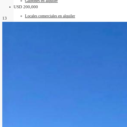
Galpones en alquiler
USD 200,000
Locales comerciales en alquiler
13
Oficinas en alquiler
Requisitos
Contacto