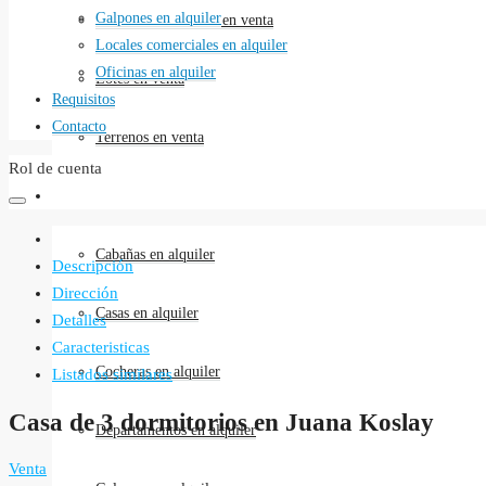
Galpones en alquiler
Locales comerciales en venta
Locales comerciales en alquiler
Oficinas en alquiler
Lotes en venta
Requisitos
Contacto
Terrenos en venta
Rol de cuenta
Alquileres
Cabañas en alquiler
Descripción
Dirección
Casas en alquiler
Detalles
Caracteristicas
Cocheras en alquiler
Listados similares
Casa de 3 dormitorios en Juana Koslay
Departamentos en alquiler
Venta