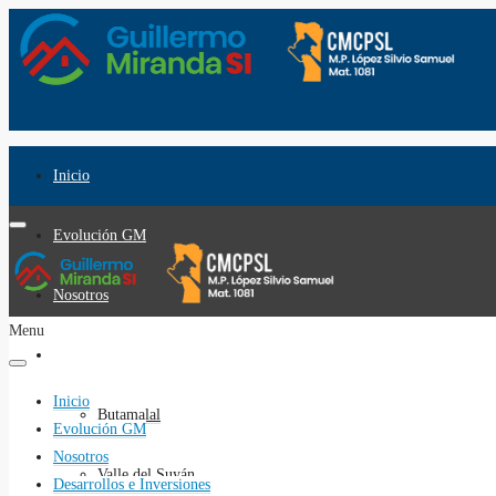
Inicio
Evolución GM
Nosotros
Menu
Desarrollos e Inversiones
Inicio
Butamalal
Evolución GM
Nosotros
Valle del Suyán
Desarrollos e Inversiones