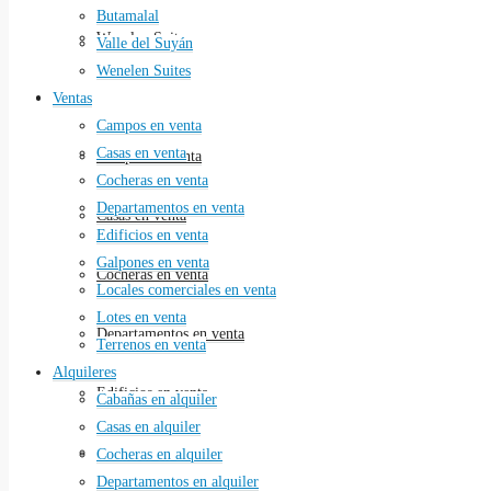
Butamalal
Wenelen Suites
Valle del Suyán
Wenelen Suites
Ventas
Ventas
Campos en venta
Casas en venta
Campos en venta
Cocheras en venta
Departamentos en venta
Casas en venta
Edificios en venta
Galpones en venta
Cocheras en venta
Locales comerciales en venta
Lotes en venta
Departamentos en venta
Terrenos en venta
Alquileres
Edificios en venta
Cabañas en alquiler
Casas en alquiler
Galpones en venta
Cocheras en alquiler
Departamentos en alquiler