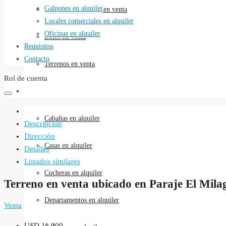
Galpones en alquiler
Locales comerciales en venta
Locales comerciales en alquiler
Oficinas en alquiler
Lotes en venta
Requisitos
Contacto
Terrenos en venta
Rol de cuenta
Alquileres
Cabañas en alquiler
Descripción
Dirección
Casas en alquiler
Detalles
Listados similares
Cocheras en alquiler
Terreno en venta ubicado en Paraje El Mila
Departamentos en alquiler
Venta
USD 11,000