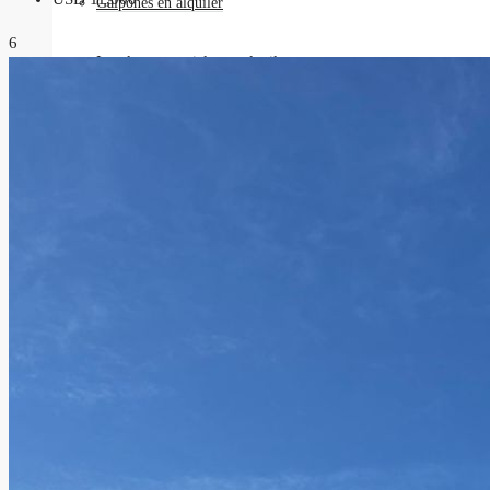
Galpones en alquiler
6
Locales comerciales en alquiler
Oficinas en alquiler
Requisitos
Contacto