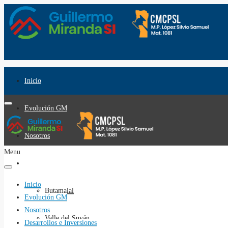
Inicio
Evolución GM
Nosotros
Menu
Desarrollos e Inversiones
Inicio
Butamalal
Evolución GM
Nosotros
Valle del Suyán
Desarrollos e Inversiones