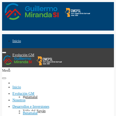
Inicio
Evolución GM
Nosotros
Menu
Desarrollos e Inversiones
Inicio
Evolución GM
Butamalal
Nosotros
Desarrollos e Inversiones
Valle del Suyán
Butamalal