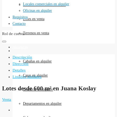
Locales comerciales en alquiler
Locales comerciales en venta
Oficinas en alquiler
Requisitos
Lotes en venta
Contacto
Terrenos en venta
Rol de cuenta
Alquileres
Descripción
Cabañas en alquiler
Dirección
Detalles
Casas en alquiler
Listados similares
Lotes desde 600 m² en Juana Koslay
Cocheras en alquiler
Venta
Departamentos en alquiler