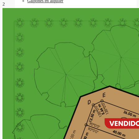
Galpones en alquiler
2
Locales comerciales en alquiler
Oficinas en alquiler
Requisitos
Contacto