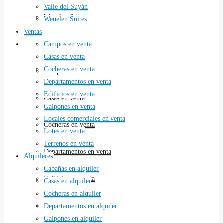
Valle del Suyán
Wenelen Suites
Wenelen Suites
Ventas
Ventas
Campos en venta
Casas en venta
Cocheras en venta
Campos en venta
Departamentos en venta
Edificios en venta
Casas en venta
Galpones en venta
Locales comerciales en venta
Cocheras en venta
Lotes en venta
Terrenos en venta
Departamentos en venta
Alquileres
Cabañas en alquiler
Edificios en venta
Casas en alquiler
Cocheras en alquiler
Galpones en venta
Departamentos en alquiler
Galpones en alquiler