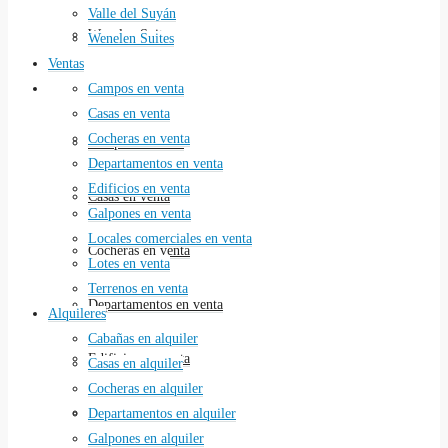
Valle del Suyán
Wenelen Suites
Wenelen Suites
Ventas
Ventas
Campos en venta
Casas en venta
Cocheras en venta
Campos en venta
Departamentos en venta
Edificios en venta
Casas en venta
Galpones en venta
Locales comerciales en venta
Cocheras en venta
Lotes en venta
Terrenos en venta
Departamentos en venta
Alquileres
Cabañas en alquiler
Edificios en venta
Casas en alquiler
Cocheras en alquiler
Galpones en venta
Departamentos en alquiler
Galpones en alquiler