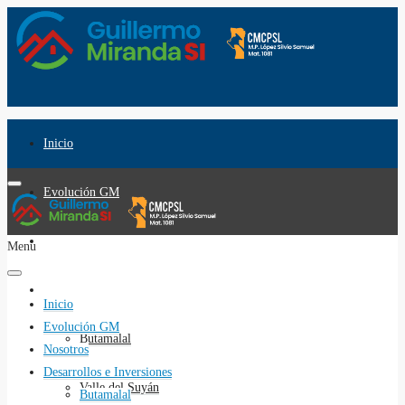
Inicio
Evolución GM
Nosotros
Menu
Desarrollos e Inversiones
Inicio
Evolución GM
Butamalal
Nosotros
Desarrollos e Inversiones
Valle del Suyán
Butamalal