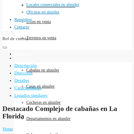
Locales comerciales en alquiler
Locales comerciales en venta
Oficinas en alquiler
Requisitos
Lotes en venta
Contacto
Terrenos en venta
Rol de cuenta
Alquileres
Descripción
Cabañas en alquiler
Dirección
Detalles
Casas en alquiler
Caracteristicas
Listados similares
Cocheras en alquiler
Destacado Complejo de cabañas en La
Florida
Departamentos en alquiler
Venta