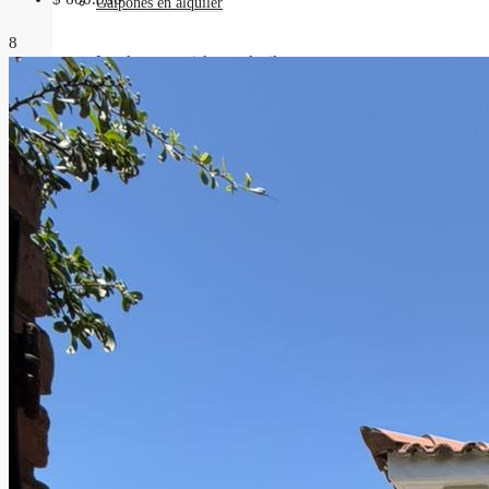
Galpones en alquiler
8
Locales comerciales en alquiler
Oficinas en alquiler
Requisitos
Contacto