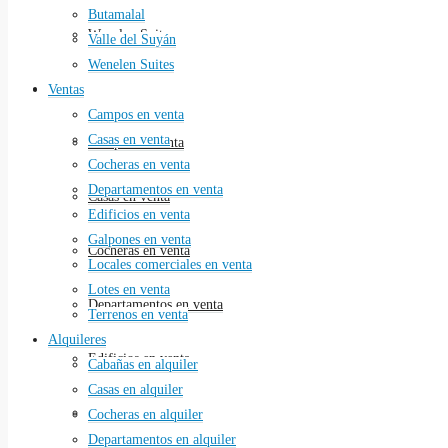
Butamalal
Wenelen Suites
Valle del Suyán
Wenelen Suites
Ventas
Ventas
Campos en venta
Casas en venta
Campos en venta
Cocheras en venta
Departamentos en venta
Casas en venta
Edificios en venta
Galpones en venta
Cocheras en venta
Locales comerciales en venta
Lotes en venta
Departamentos en venta
Terrenos en venta
Alquileres
Edificios en venta
Cabañas en alquiler
Casas en alquiler
Galpones en venta
Cocheras en alquiler
Departamentos en alquiler