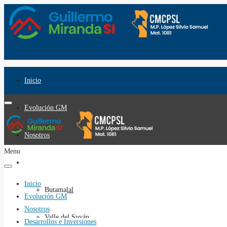
Inicio
Evolución GM
Nosotros
Menu
Desarrollos e Inversiones
Inicio
Butamalal
Evolución GM
Nosotros
Valle del Suyán
Desarrollos e Inversiones