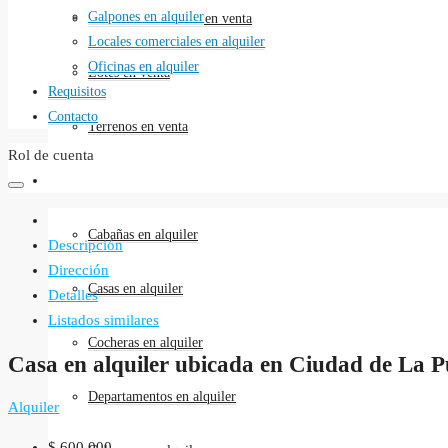
Galpones en alquiler
Locales comerciales en venta
Locales comerciales en alquiler
Oficinas en alquiler
Lotes en venta
Requisitos
Contacto
Terrenos en venta
Rol de cuenta
Alquileres
Cabañas en alquiler
Descripción
Dirección
Casas en alquiler
Detalles
Listados similares
Cocheras en alquiler
Casa en alquiler ubicada en Ciudad de La 
Departamentos en alquiler
Alquiler
$ 600.000