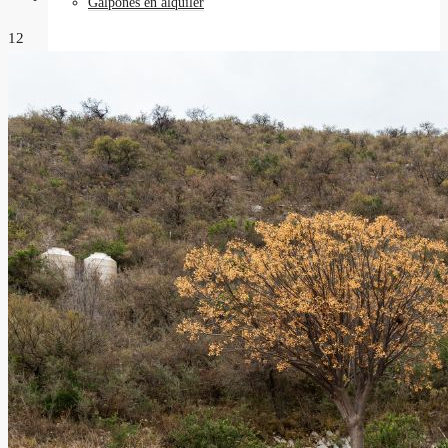
Galpones en alquiler
12
Locales comerciales en alquiler
Oficinas en alquiler
Requisitos
Contacto