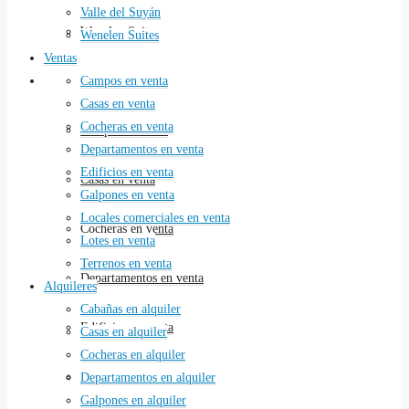
Valle del Suyán
Wenelen Suites
Wenelen Suites
Ventas
Ventas
Campos en venta
Casas en venta
Cocheras en venta
Campos en venta
Departamentos en venta
Edificios en venta
Casas en venta
Galpones en venta
Locales comerciales en venta
Cocheras en venta
Lotes en venta
Terrenos en venta
Departamentos en venta
Alquileres
Cabañas en alquiler
Edificios en venta
Casas en alquiler
Cocheras en alquiler
Galpones en venta
Departamentos en alquiler
Galpones en alquiler