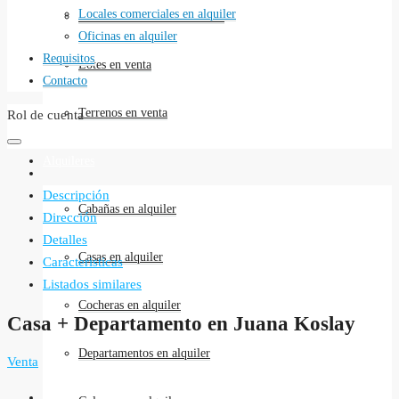
Locales comerciales en alquiler
Locales comerciales en venta
Oficinas en alquiler
Requisitos
Lotes en venta
Contacto
Terrenos en venta
Rol de cuenta
Alquileres
Descripción
Cabañas en alquiler
Dirección
Detalles
Casas en alquiler
Caracteristicas
Listados similares
Cocheras en alquiler
Casa + Departamento en Juana Koslay
Departamentos en alquiler
Venta