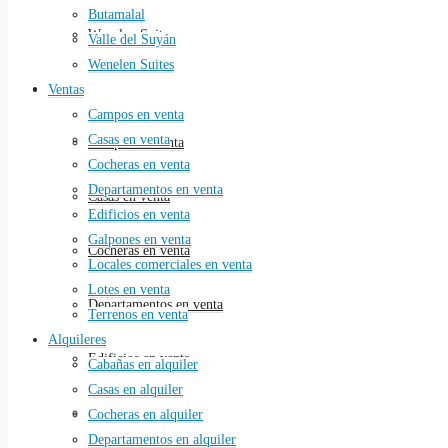
Butamalal
Wenelen Suites
Valle del Suyán
Wenelen Suites
Ventas
Ventas
Campos en venta
Casas en venta
Campos en venta
Cocheras en venta
Departamentos en venta
Casas en venta
Edificios en venta
Galpones en venta
Cocheras en venta
Locales comerciales en venta
Lotes en venta
Departamentos en venta
Terrenos en venta
Alquileres
Edificios en venta
Cabañas en alquiler
Casas en alquiler
Galpones en venta
Cocheras en alquiler
Departamentos en alquiler