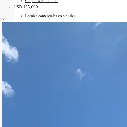
Galpones en alquiler
USD 165,000
Locales comerciales en alquiler
6
Oficinas en alquiler
Requisitos
Contacto