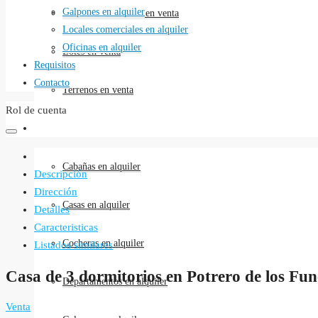
Galpones en alquiler
Locales comerciales en venta
Locales comerciales en alquiler
Oficinas en alquiler
Lotes en venta
Requisitos
Contacto
Terrenos en venta
Rol de cuenta
Alquileres
Cabañas en alquiler
Descripción
Dirección
Casas en alquiler
Detalles
Caracteristicas
Cocheras en alquiler
Listados similares
Casa de 3 dormitorios en Potrero de los Fun
Departamentos en alquiler
Venta