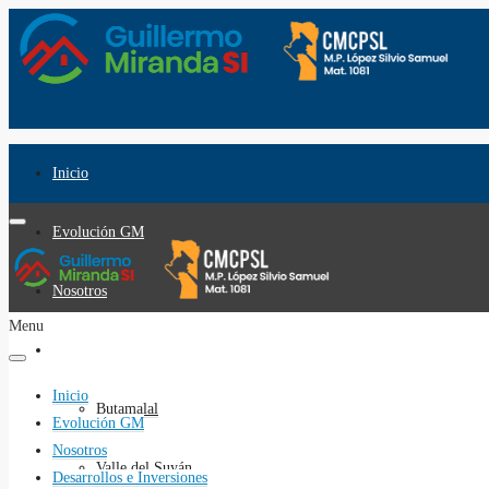
Inicio
Evolución GM
Nosotros
Menu
Desarrollos e Inversiones
Inicio
Butamalal
Evolución GM
Nosotros
Valle del Suyán
Desarrollos e Inversiones