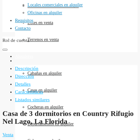
Locales comerciales en alquiler
Locales comerciales en venta
Oficinas en alquiler
Requisitos
Lotes en venta
Contacto
Terrenos en venta
Rol de cuenta
Alquileres
Descripción
Cabañas en alquiler
Dirección
Detalles
Casas en alquiler
Caracteristicas
Listados similares
Cocheras en alquiler
Casa de 3 dormitorios en Country Rifugio
Nel Lago, La Florida
Departamentos en alquiler
Venta