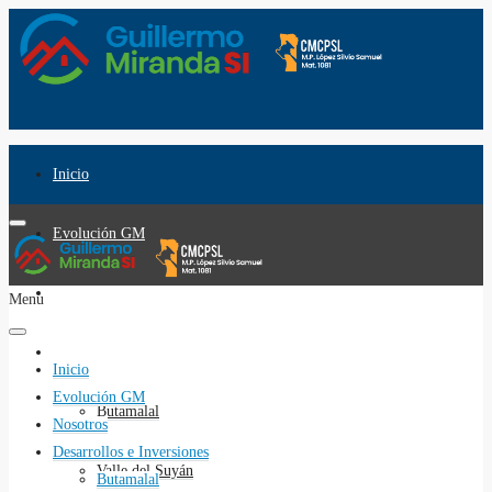
Inicio
Evolución GM
Nosotros
Menu
Desarrollos e Inversiones
Inicio
Evolución GM
Butamalal
Nosotros
Desarrollos e Inversiones
Valle del Suyán
Butamalal