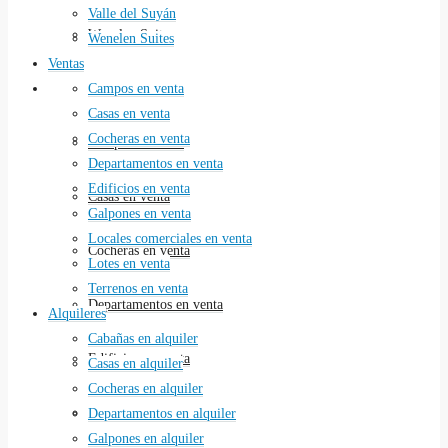
Valle del Suyán
Wenelen Suites
Wenelen Suites
Ventas
Ventas
Campos en venta
Casas en venta
Cocheras en venta
Campos en venta
Departamentos en venta
Edificios en venta
Casas en venta
Galpones en venta
Locales comerciales en venta
Cocheras en venta
Lotes en venta
Terrenos en venta
Departamentos en venta
Alquileres
Cabañas en alquiler
Edificios en venta
Casas en alquiler
Cocheras en alquiler
Galpones en venta
Departamentos en alquiler
Galpones en alquiler