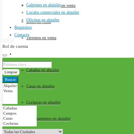
Galpones en alquiler
Locales comerciales en venta
Locales comerciales en alquiler
Oficinas en alquiler
Lotes en venta
Requisitos
Contacto
Terrenos en venta
Rol de cuenta
Alquileres
Cabañas en alquiler
Limpiar
Buscar
Casas en alquiler
Cocheras en alquiler
Departamentos en alquiler