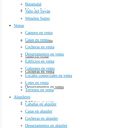
Butamalal
Wenelen Suites
Valle del Suyán
Wenelen Suites
Ventas
Ventas
Campos en venta
Casas en venta
Campos en venta
Cocheras en venta
Departamentos en venta
Casas en venta
Edificios en venta
Galpones en venta
Cocheras en venta
Locales comerciales en venta
Lotes en venta
Departamentos en venta
Terrenos en venta
Alquileres
Edificios en venta
Cabañas en alquiler
Casas en alquiler
Galpones en venta
Cocheras en alquiler
Departamentos en alquiler