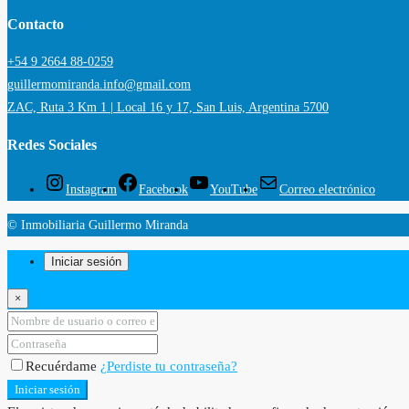
Contacto
+54 9 2664 88-0259
guillermomiranda.info@gmail.com
ZAC, Ruta 3 Km 1 | Local 16 y 17, San Luis, Argentina 5700
Redes Sociales
Instagram
Facebook
YouTube
Correo electrónico
© Inmobiliaria Guillermo Miranda
Iniciar sesión
×
Recuérdame
¿Perdiste tu contraseña?
Iniciar sesión