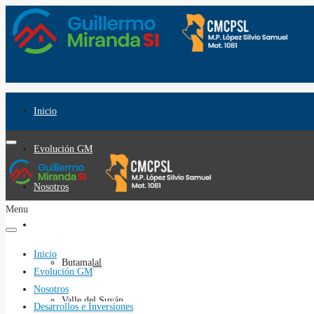
Inicio
Evolución GM
Nosotros
Menu
Desarrollos e Inversiones
Inicio
Butamalal
Evolución GM
Nosotros
Valle del Suyán
Desarrollos e Inversiones