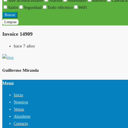
Aire acondicionado
Alarma
Amoblado
Baulera
Calefact
Salón
Seguridad
Todo eléctrico
WiFi
Buscar
Limpiar
Invoice 14909
hace 7 años
Guillermo Miranda
Menú
Inicio
Nosotros
Ventas
Alquileres
Contacto