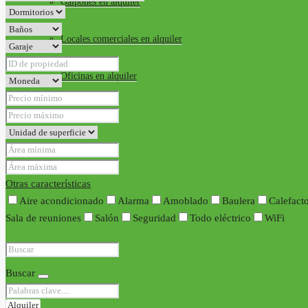
Galpones en alquiler
Locales comerciales en alquiler
Oficinas en alquiler
Requisitos
Contacto
Otras características
Aire acondicionado
Alarma
Amoblado
Baulera
Calefact
Sala de reuniones
Salón
Seguridad
Todo eléctrico
WiFi
Buscar