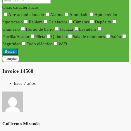
Otras características
Aire acondicionado
Alarma
Amoblado
Apto crédito
hipotecario
Baulera
Calefactor
Cámaras
Depósito
Gimnasio
Horno de barro
Jacuzzi
Lavadero
Parrilla/Asador
Pileta
Quincho
Sala de reuniones
Salón
Seguridad
Todo eléctrico
WiFi
Buscar
Limpiar
Invoice 14560
hace 7 años
Guillermo Miranda