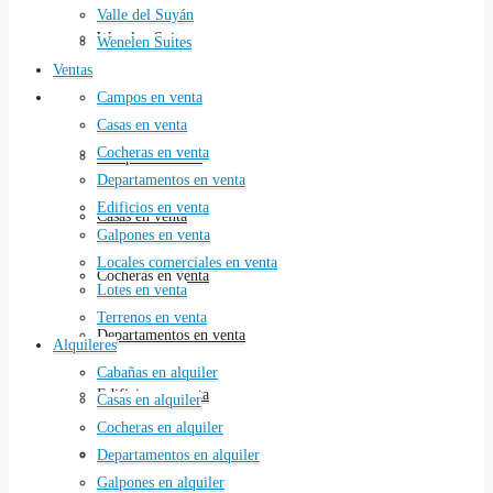
Valle del Suyán
Wenelen Suites
Wenelen Suites
Ventas
Ventas
Campos en venta
Casas en venta
Cocheras en venta
Campos en venta
Departamentos en venta
Edificios en venta
Casas en venta
Galpones en venta
Locales comerciales en venta
Cocheras en venta
Lotes en venta
Terrenos en venta
Departamentos en venta
Alquileres
Cabañas en alquiler
Edificios en venta
Casas en alquiler
Cocheras en alquiler
Galpones en venta
Departamentos en alquiler
Galpones en alquiler