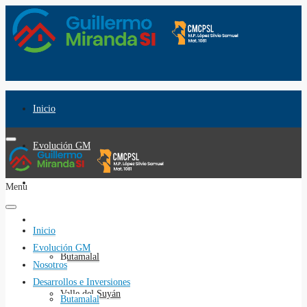
Inicio
Evolución GM
Nosotros
Menu
Desarrollos e Inversiones
Inicio
Evolución GM
Butamalal
Nosotros
Desarrollos e Inversiones
Valle del Suyán
Butamalal