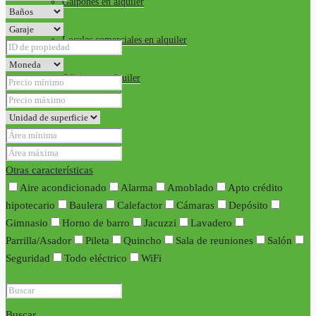
Galpones en alquiler
Locales comerciales en alquiler
Oficinas en alquiler
Requisitos
Contacto
Otras características
Aire acondicionado
Alarma
Amoblado
Apto crédito
hipotecario
Baulera
Calefactor
Cámaras
Depósito
Gimnasio
Horno de barro
Jacuzzi
Lavadero
Parrilla/Asador
Pileta
Quincho
Sala de reuniones
Salón
Seguridad
Todo eléctrico
WiFi
Buscar