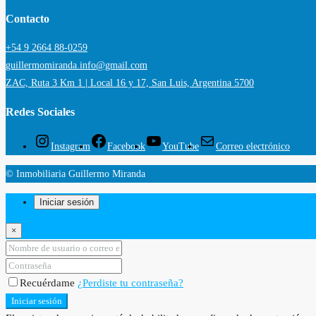
Contacto
+54 9 2664 88-0259
guillermomiranda.info@gmail.com
ZAC, Ruta 3 Km 1 | Local 16 y 17, San Luis, Argentina 5700
Redes Sociales
Instagram
Facebook
YouTube
Correo electrónico
© Inmobiliaria Guillermo Miranda
Iniciar sesión
×
Recuérdame
¿Perdiste tu contraseña?
Iniciar sesión