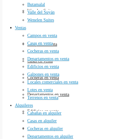
Butamalal
Wenelen Suites
Valle del Suyán
Wenelen Suites
Ventas
Ventas
Campos en venta
Casas en venta
Campos en venta
Cocheras en venta
Departamentos en venta
Casas en venta
Edificios en venta
Galpones en venta
Cocheras en venta
Locales comerciales en venta
Lotes en venta
Departamentos en venta
Terrenos en venta
Alquileres
Edificios en venta
Cabañas en alquiler
Casas en alquiler
Galpones en venta
Cocheras en alquiler
Departamentos en alquiler