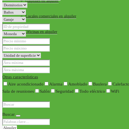
Galpones en alquiler
Locales comerciales en alquiler
Oficinas en alquiler
Requisitos
Contacto
Otras características
Aire acondicionado
Alarma
Amoblado
Baulera
Calefact
Sala de reuniones
Salón
Seguridad
Todo eléctrico
WiFi
Buscar