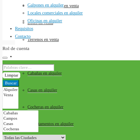
Galpones en alquiler
Locales comerciales en venta
Locales comerciales en alquiler
Oficinas en alquiler
Lotes en venta
Requisitos
Contacto
Terrenos en venta
Rol de cuenta
Alquileres
Cabañas en alquiler
Limpiar
Buscar
Casas en alquiler
Cocheras en alquiler
Departamentos en alquiler