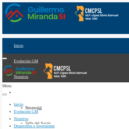
Inicio
Evolución GM
Nosotros
Menu
Desarrollos e Inversiones
Inicio
Butamalal
Evolución GM
Nosotros
Valle del Suyán
Desarrollos e Inversiones