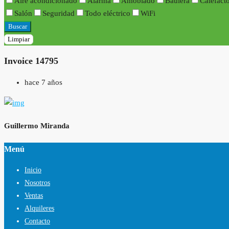
Aire acondicionado
Alarma
Amoblado
Baulera
Calefact
Salón
Seguridad
Todo eléctrico
WiFi
Buscar
Limpiar
Invoice 14795
hace 7 años
Guillermo Miranda
Menú
Inicio
Nosotros
Ventas
Alquileres
Contacto